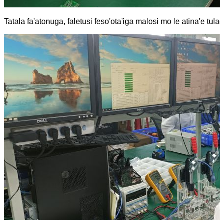
Tatala fa'atonuga, faletusi feso'ota'iga malosi mo le atina'e tul