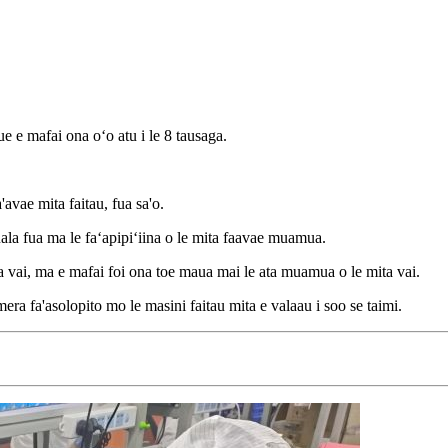
 e mafai ona oʻo atu i le 8 tausaga.
a'avae mita faitau, fua sa'o.
uala fua ma le faʻapipiʻiina o le mita faavae muamua.
ita vai, ma e mafai foi ona toe maua mai le ata muamua o le mita vai.
ra fa'asolopito mo le masini faitau mita e valaau i soo se taimi.