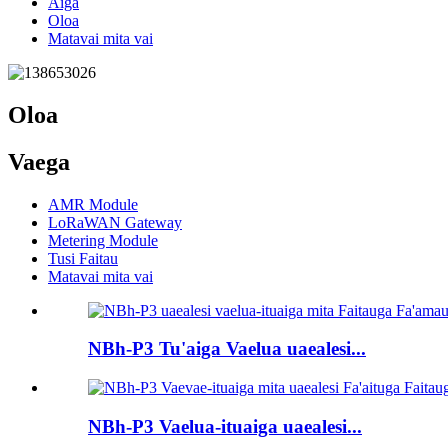
Aiga
Oloa
Matavai mita vai
Oloa
Vaega
AMR Module
LoRaWAN Gateway
Metering Module
Tusi Faitau
Matavai mita vai
NBh-P3 Tu'aiga Vaelua uaealesi...
NBh-P3 Vaelua-ituaiga uaealesi...