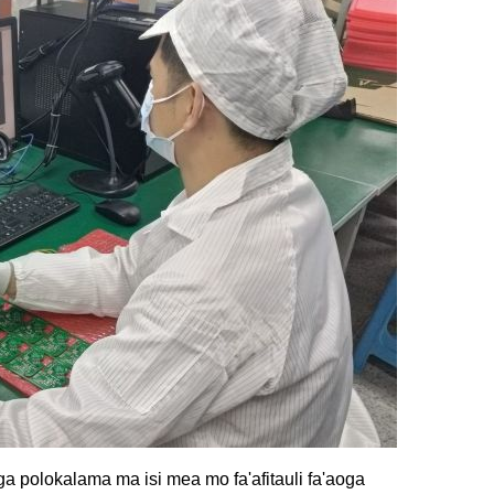
'ega polokalama ma isi mea mo fa'afitauli fa'aoga