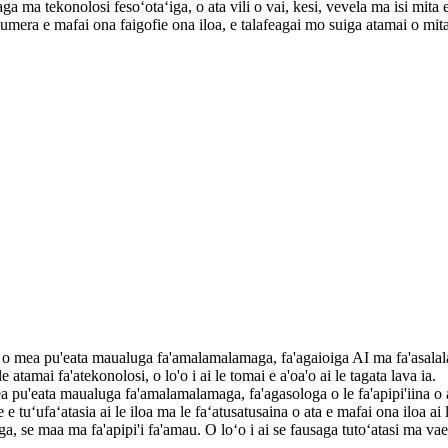
ga ma tekonolosi fesoʻotaʻiga, o ata vili o vai, kesi, vevela ma isi mita e
umera e mafai ona faigofie ona iloa, e talafeagai mo suiga atamai o mita
na o mea pu'eata maualuga fa'amalamalamaga, fa'agaioiga AI ma fa'asalalau
e atamai fa'atekonolosi, o lo'o i ai le tomai e a'oa'o ai le tagata lava ia.
 pu'eata maualuga fa'amalamalamaga, fa'agasologa o le fa'apipi'iina o at
 e tuʻufaʻatasia ai le iloa ma le faʻatusatusaina o ata e mafai ona iloa ai
ga, se maa ma fa'apipi'i fa'amau. O loʻo i ai se fausaga tutoʻatasi ma va