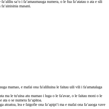
 faʻaliliu saʻo i faʻamaumauga numera, o le fua faʻatatau o ata e sili
 faʻainisinia masani.
ga mamao, e mafai ona fa'aliliuina le faitau uili vili i fa'amatalaga
a ma le tu'uina atu mamao i luga o le fa'avae, o le faitau moni o le
 le ata o se numera faʻapitoa.
ega atoatoa, lea e faigofie ona faʻapipiʻi ma e mafai ona faʻaaoga vave