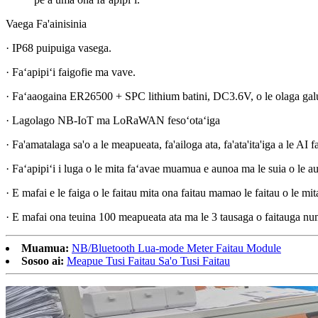
Vaega Fa'ainisinia
· IP68 puipuiga vasega.
· Faʻapipiʻi faigofie ma vave.
· Faʻaaogaina ER26500 + SPC lithium batini, DC3.6V, o le olaga galue
· Lagolago NB-IoT ma LoRaWAN fesoʻotaʻiga
· Fa'amatalaga sa'o a le meapueata, fa'ailoga ata, fa'ata'ita'iga a le AI f
· Faʻapipiʻi i luga o le mita faʻavae muamua e aunoa ma le suia o le a
· E mafai e le faiga o le faitau mita ona faitau mamao le faitau o le m
· E mafai ona teuina 100 meapueata ata ma le 3 tausaga o faitauga nume
Muamua:
NB/Bluetooth Lua-mode Meter Faitau Module
Sosoo ai:
Meapue Tusi Faitau Sa'o Tusi Faitau