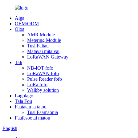
Aiga
OEM/ODM
Oloa
AMR Module
Metering Module
Tusi Faitau
Matavai mita vai
LoRaWAN Gateway
Tali
NB-IOT fofo
LoRaWAN fofo
Pulse Reader fofo
LoRa fofo
Walkby solution
Lagolago
Tala Fou
Faatatau ia tatou
Tusi Faamaonia
Faafesootai matou
English