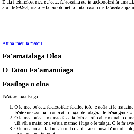
E ala i tekinolosi mea puʻeata, faʻaogaina ata faʻatekonolosi faʻamatala
atu i le 99.9%, ma o le faitau otometi o mita masini ma faʻasalalauga n
Auina imeli ia matou
Fa'amatalaga Oloa
O Tatou Fa'amanuiaga
Faailoga o oloa
Fa'atomuaga Faiga
O le mea pu'eata fa'alotoifale fa'ailoa fofo, e aofia ai le mauai
fa'atekinolosi ma tu'uina atu i luga ole tulaga. I le fa'aaogaina o l
O le mea pu'eata mamao fa'aalia fofo e aofia ai le mauaina o mea
uili vili e mafai ona va'aia mamao i luga o le tulaga. O le faʻavae
O le meapueata faitau sa'o mita e aofia ai se pusa fa'amaufa'ailo
pe a uma ona faʻapipiʻi.